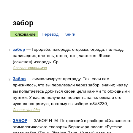
забор
Толкование
Перевод
Книги
забор
— Городьба, изгородь, огорожа, ограда, палисад,
1
палисадник, плетень, стена, тын, частокол. Живая
(саженая) изгородь. Ср …
Словарь синонимов
Забор
— символизирует преграду. Так, если вам
2
приснилось, что вы перелезали через забор, значит, наяву
вы попытаетесь добиться своей цели какими то обходными
путями. У вас не получится повлиять на человека и его
чувства напрямую, поэтому вы изберете&#8230; …
Cонник Фрейда
ЗАБОР
— ЗАБОР. Н. М. Петровский в разборе «Славянского
3
этимологического словаря» Бернекера писал: «Русское