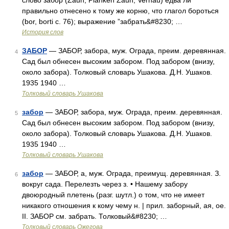
слово забор (Zaun, Planken Zaun, Vernau) едва ли
правильно отнесено к тому же корню, что глагол бороться
(bor, borti с. 76); выражение ”забрать&#8230; …
История слов
ЗАБОР
— ЗАБОР, забора, муж. Ограда, преим. деревянная.
4
Сад был обнесен высоким забором. Под забором (внизу,
около забора). Толковый словарь Ушакова. Д.Н. Ушаков.
1935 1940 …
Толковый словарь Ушакова
забор
— ЗАБОР, забора, муж. Ограда, преим. деревянная.
5
Сад был обнесен высоким забором. Под забором (внизу,
около забора). Толковый словарь Ушакова. Д.Н. Ушаков.
1935 1940 …
Толковый словарь Ушакова
забор
— ЗАБОР, а, муж. Ограда, преимущ. деревянная. З.
6
вокруг сада. Перелезть через з. • Нашему забору
двоюродный плетень (разг. шутл.) о том, что не имеет
никакого отношения к кому чему н. | прил. заборный, ая, ое.
II. ЗАБОР см. забрать. Толковый&#8230; …
Толковый словарь Ожегова