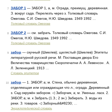
ЗАБОР 1
— ЗАБОР 1, а, м. Ограда, преимущ. деревянная.
7
З. вокруг сада. Перелезть через з. Толковый словарь
Ожегова. С.И. Ожегов, Н.Ю. Шведова. 1949 1992 …
Толковый словарь Ожегова
ЗАБОР 2
— см. забрать. Толковый словарь Ожегова. С.И.
8
Ожегов, Н.Ю. Шведова. 1949 1992 …
Толковый словарь Ожегова
забор
— скучный (Шмелев); щелястый (Шмелев) Эпитеты
9
литературной русской речи. М: Поставщик двора Его
Величества товарищество Скоропечатни А. А. Левенсон . А.
Л. Зеленецкий. 1913 …
Словарь эпитетов
забор
— 1. ЗАБОР, а; м. Стена, обычно деревянная,
10
отделяющая или ограждающая что л.; ограда. Деревянный
з. Сад окружён забором. ◁ Заборчик, а; м. Уменьш. ласк. 2.
ЗАБОР, а; м. к Забрать (1.З.; 2 зн.) Забирать. З. воды из
реки. З. товаров. ◁ Заборный&#8230; …
Энциклопедический словарь